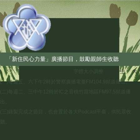
「新住民心力量」廣播節目，鼓勵親師生收聽
字體大小調整
小
中
大
(一)每週五、六下午2時於警察廣播電臺FM104.9頻道播出。
(二)每週二、三中午12時於IC之音桃竹苗地區FM97.5頻道播
出。
(三)錄製完成之節目，也會置於各大Podcast平臺，供民眾收
聽。