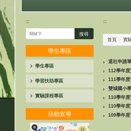
:::
:::
搜尋
首頁
實
學生專區
退社申請
學生專區
112學年
111學年
學習扶助專區
雙城國小
實驗課程專區
110學年
110學年
活動宣導
109學年