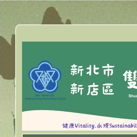
跳
到
主
要
內
容
區