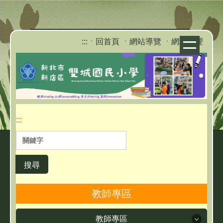
跳
到
主
:::
ㆍ回首頁
ㆍ網站導覽
ㆍ網站管理
要
內
容
區
:::
搜尋
教師專區
教師專區