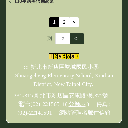
110生活英語動起來
1
2
>
到
Go
:::
新北市新店區雙城國民小學
Shuangcheng Elementary School, Xindian
District, New Taipei City.
231-315 新北市新店區安康路3段322號
電話:(02)-22156511(
分機表
) 傳真 :
(02)-22140591
網站管理者郵件信箱