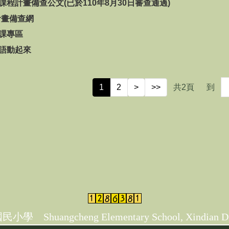
度課程計畫備查公文(已於110年8月30日審查通過)
計畫備查網
授課專區
英語動起來
1
2
>
>>
共
2
頁
到
ngcheng Elementary School, Xindian Distric