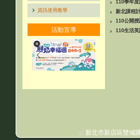
110學年
資訊使用教學
新北課程
110公開
活動宣導
110生活
:::
新北市新店區雙城國民小學 Shua