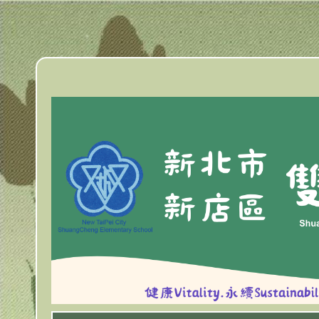
跳
到
主
要
內
容
區