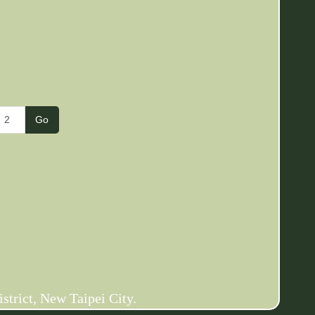
Go
t, New Taipei City.