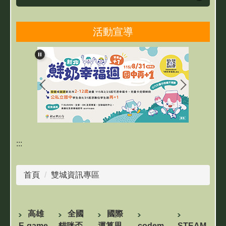
資訊課程
活動宣導
資訊素養與安全
資訊學習友站
:::
首頁
雙城資訊專區
高雄
全國
國際
E-game
貓咪盃
運算思
codem
STEAM