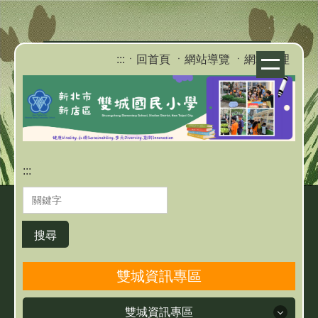
跳
到
主
:::
ㆍ回首頁
ㆍ網站導覽
ㆍ網站管理
要
內
容
區
:::
搜尋
雙城資訊專區
雙城資訊專區