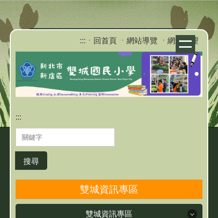
跳
到
主
:::
ㆍ回首頁
ㆍ網站導覽
ㆍ網站管理
要
內
容
區
:::
搜尋
雙城資訊專區
雙城資訊專區