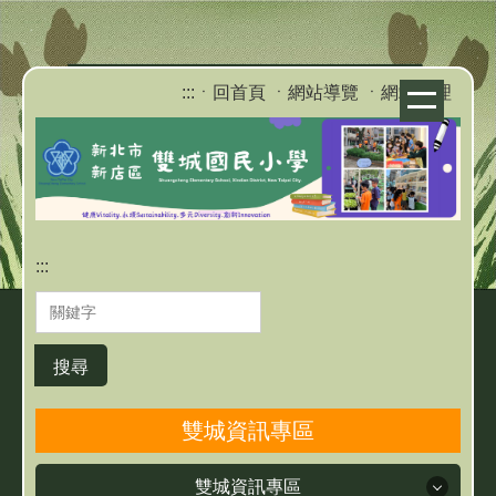
跳
到
主
:::
ㆍ回首頁
ㆍ網站導覽
ㆍ網站管理
要
內
容
區
:::
搜尋
雙城資訊專區
雙城資訊專區