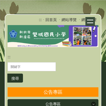
跳
到
主
:::
ㆍ回首頁
ㆍ網站導覽
ㆍ網站管理
要
內
容
區
:::
搜尋
公告專區
公告專區