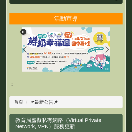
活動宣導
雙城簡介
雙城團隊
最新消息
親師生研習及活動
線上學習專區
:::
網路資源
首頁
📌最新公告📌
教育相關資源
教育局虛擬私有網路（Virtual Private
成果網站
Network, VPN）服務更新