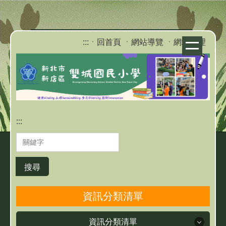
跳
到
主
:::
ㆍ回首頁
ㆍ網站導覽
ㆍ網站管理
要
內
容
區
:::
搜尋
資訊分類清單
資訊分類清單