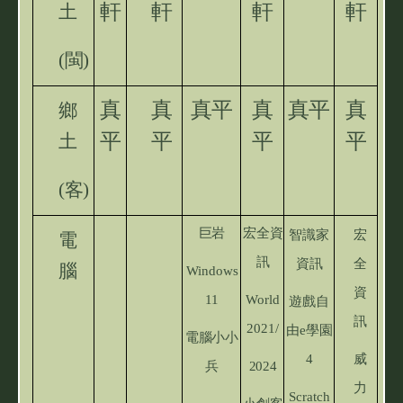
軒
軒
軒
軒
土
(
閩)
真
真
真平
真
真平
真
鄉
平
平
平
平
土
(
客)
巨岩
宏全資
智識家
宏
電
訊
資訊
全
腦
Windows
資
11
World
遊戲自
訊
2021/
由e學園
電腦小小
4
威
兵
2024
力
Scratch