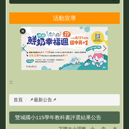
活動宣導
雙城簡介
雙城團隊
最新消息
親師生研習及活動
線上學習專區
:::
網路資源
首頁
📌最新公告📌
教育相關資源
雙城國小115學年教科書評選結果公告
成果網站
字體大小調整
小
中
大