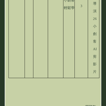
小創客
導
3
輕鬆學
演
26
小
創
客
AI
剪
影
片