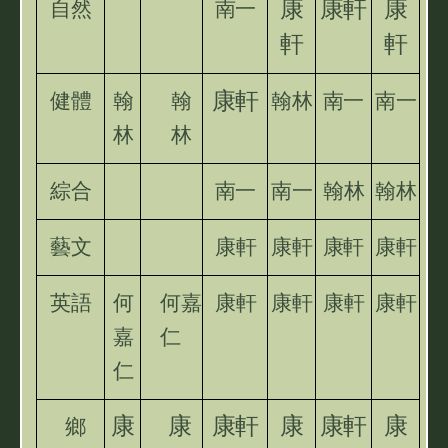
康
康軒
康
自然
南一
軒
軒
康軒
健體
翰
翰
翰林
南一
南一
林
林
綜合
南一
南一
翰林
翰林
藝文
康軒
康軒
康軒
康軒
英語
何
何嘉
康軒
康軒
康軒
康軒
嘉
仁
仁
康
康
康軒
康
康軒
康
鄉