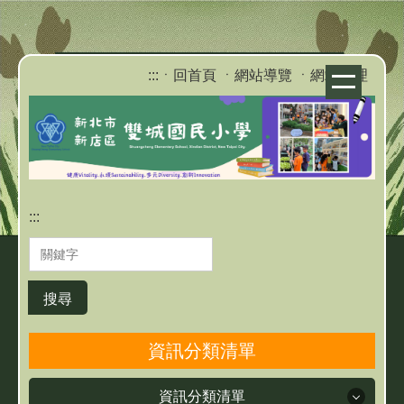
跳
到
主
:::
ㆍ回首頁
ㆍ網站導覽
ㆍ網站管理
要
內
容
區
:::
搜尋
資訊分類清單
資訊分類清單