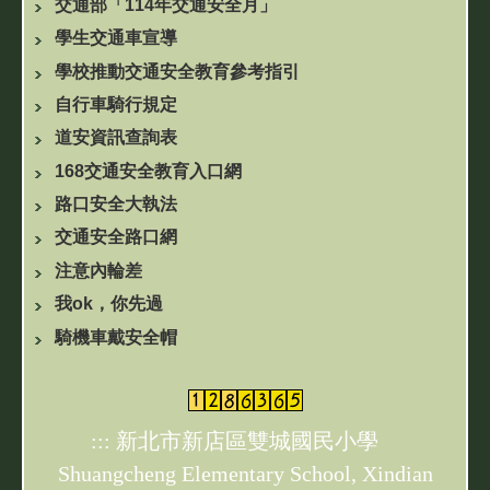
交通部「114年交通安全月」
水域安全專區
學生交通車宣導
雙城防疫專區
學校推動交通安全教育參考指引
自行車騎行規定
家庭教育專區
道安資訊查詢表
168交通安全教育入口網
性平教育專區
路口安全大執法
校外人士協助教學或活動專區
交通安全路口網
注意內輪差
美味菜單
我ok，你先過
騎機車戴安全帽
健康促進宣導
:::
新北市新店區雙城國民小學
Shuangcheng Elementary School, Xindian