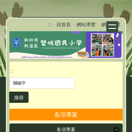
跳
到
主
:::
ㆍ回首頁
ㆍ網站導覽
ㆍ網站管理
要
內
容
區
:::
搜尋
各項專案
各項專案