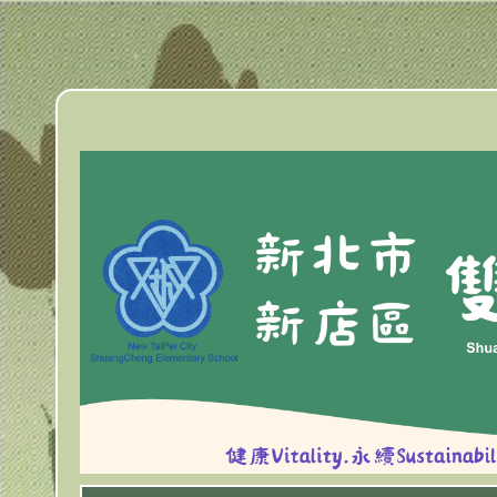
跳
到
主
要
內
容
區