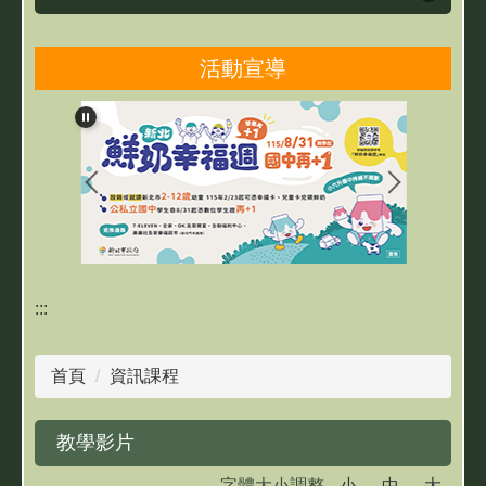
活動宣導
雙城簡介
雙城團隊
最新消息
親師生研習及活動
線上學習專區
:::
網路資源
首頁
資訊課程
教育相關資源
教學影片
成果網站
字體大小調整
小
中
大