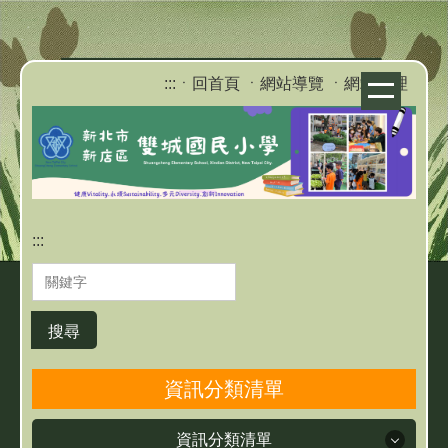
跳
到
主
:::
ㆍ回首頁
ㆍ網站導覽
ㆍ網站管理
要
內
容
區
:::
搜尋
資訊分類清單
資訊分類清單