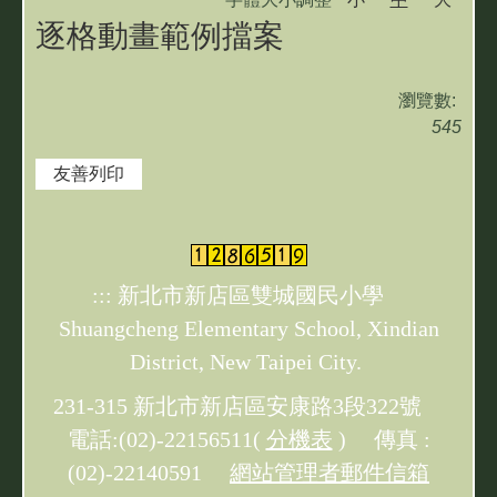
雙城資訊專區
逐格動畫範例擋案
學習扶助專區
瀏覽數:
545
友善列印
:::
新北市新店區雙城國民小學
Shuangcheng Elementary School, Xindian
District, New Taipei City.
231-315 新北市新店區安康路3段322號
電話:(02)-22156511(
分機表
) 傳真 :
(02)-22140591
網站管理者郵件信箱