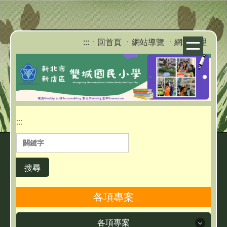
跳
到
主
:::
ㆍ回首頁
ㆍ網站導覽
ㆍ網站管理
要
內
容
區
:::
搜尋
各項專案
各項專案