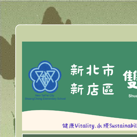
跳
到
主
要
內
容
區