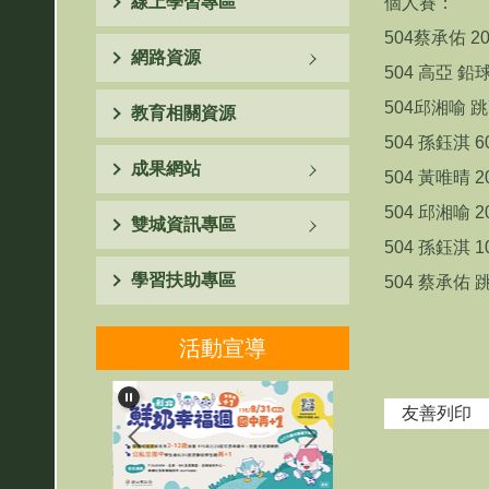
線上學習專區
個人賽：
504蔡承佑 2
網路資源
504 高亞 鉛
504邱湘喻 跳
教育相關資源
504 孫鈺淇 
成果網站
504 黃唯晴 
504 邱湘喻 
雙城資訊專區
504 孫鈺淇 
學習扶助專區
504 蔡承佑 
活動宣導
友善列印