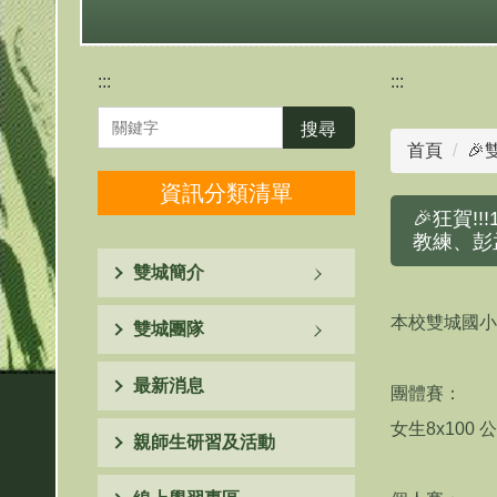
:::
:::
搜尋
首頁
🎉
資訊分類清單
🎉狂賀
教練、彭
雙城簡介
本校雙城國小
雙城團隊
最新消息
團體賽：
女生8x100
親師生研習及活動