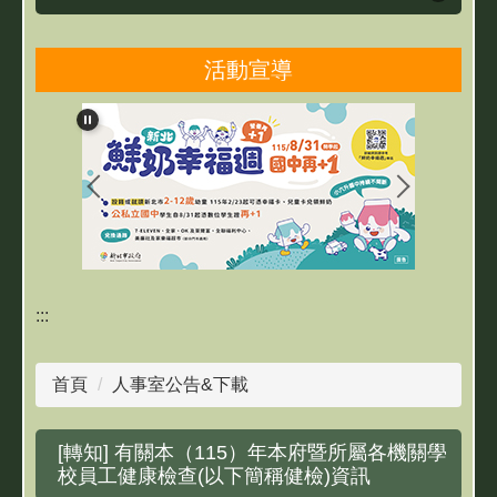
活動宣導
雙城簡介
雙城團隊
最新消息
親師生研習及活動
線上學習專區
:::
網路資源
首頁
人事室公告&下載
教育相關資源
[轉知] 有關本（115）年本府暨所屬各機關學
成果網站
校員工健康檢查(以下簡稱健檢)資訊