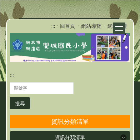
跳
到
主
:::
ㆍ回首頁
ㆍ網站導覽
ㆍ網站管理
要
內
容
區
:::
搜尋
資訊分類清單
資訊分類清單