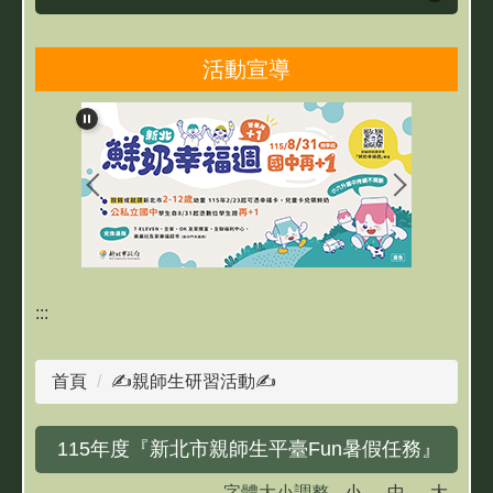
活動宣導
雙城簡介
雙城團隊
最新消息
親師生研習及活動
線上學習專區
:::
網路資源
首頁
✍親師生研習活動✍
教育相關資源
115年度『新北市親師生平臺Fun暑假任務』
成果網站
字體大小調整
小
中
大