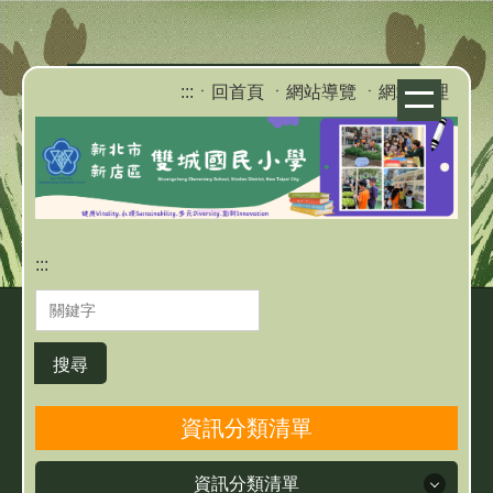
跳
到
主
:::
ㆍ回首頁
ㆍ網站導覽
ㆍ網站管理
要
內
容
區
:::
搜尋
資訊分類清單
資訊分類清單