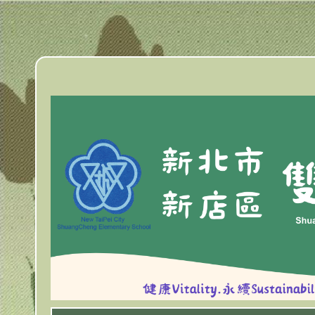
跳
到
主
要
內
容
區