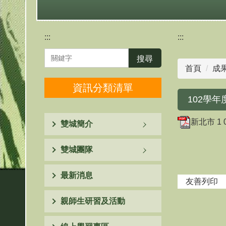
:::
:::
搜尋
首頁
成
資訊分類清單
102學
新北市 1
雙城簡介
雙城團隊
最新消息
友善列印
親師生研習及活動